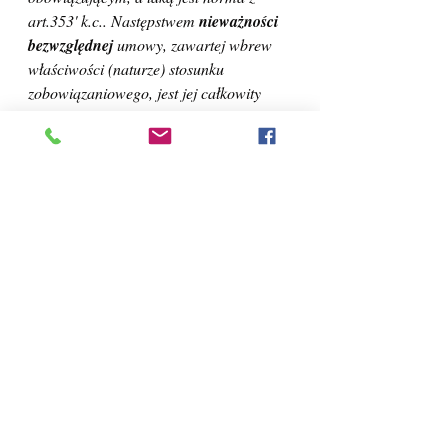
art.353' k.c.. Następstwem 
nieważności 
bezwzględnej
 umowy, zawartej wbrew 
właściwości (naturze) stosunku 
zobowiązaniowego, jest jej całkowity 
brak znaczenia prawnego, nieważność ta 
ma charakter ostateczny i bezwzględny. 
Umowa nie wywiera wówczas żadnych 
zamierzonych przez strony skutków 
prawnych, których dochowanie państwo 
zabezpieczałoby swym przymusem."
 Tak 
Marek Szczygieł (w)Palestra 41/7-8(475-
476), 17-23.
Poczekajmy więc na uzasadnienie 
uchwały.