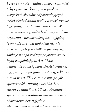
Przez czynność wadliwą należy rozumieć 
taką czynność, która nie wywołuje 
wszystkich skutków odpowiadających 
treści oświadczenia woli". Konsekwencje 
tego mogą być dotkliwe dla stron. W 
omawianym wypadku będziemy mieli do 
czynienia z nieważnością bezwzględną 
(czynność prawna dotknięta nią nie 
wywiera żadnych skutków prawnych), 
sankcje innego rodzaju pojawiać się tu 
będą uzupełniająco. Art. 58k.c. 
ustanawia sankcję nieważności prawnej 
czynności, sprzeczność z ustawą, o której 
mowa w art. 58 k.c. to nic innego jak 
sprzeczność z normą z art.353' k.c. - 
zakres regulacji art. 58 k.c. obejmuje 
sprzeczność z postanowieniami norm o 
charakterze bezwzględnie 
obowiązującym, a taką jest norma z 