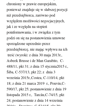
chroniony w prawie europejskim,  
ponieważ znajduje się w słabszej pozycji 
niż przedsiębiorca, zarówno pod  
względem możliwości negocjacyjnych, 
jak i ze względu na stopień  
poinformowania, i w związku z tym 
godzi on się na postanowienia umowne  
sporządzone uprzednio przez 
przedsiębiorcę, nie mając wpływu na ich 
 treść (wyroki: z dnia 30 maja 2013r., 
Asbeek Brusse i de Man Garabito,  C-
488/11, pkt 31; z dnia 15 stycznia2015 r., 
Šiba, C-537/13, pkt 22; z  dnia 3 
września 2015r.,Costea, C-110/14, pkt 
18; z dnia 21 marca 2019  r., Pouvin,C-
590/17, pkt 25; postanowienie z dnia 19 
listopada 2015 r.,  Tarcău,C-74/15, pkt 
24; postanowienie z dnia 14 września 
2016r.,  Dumitras, C-534/15, pkt 29; 