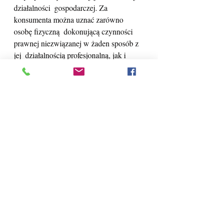
działalności  gospodarczej. Za 
konsumenta można uznać zarówno 
osobę fizyczną  dokonującą czynności 
prawnej niezwiązanej w żaden sposób z 
jej  działalnością profesjonalną, jak i 
czynności związanej co prawda z tą  
działalnością, ale tylko pośrednio. 
Odróżnienie czynności bezpośrednio  
związanych z prowadzoną działalnością 
gospodarczą lub zawodową od  
czynności związanych z nią jedynie 
pośrednio nastręcza istotnych  trudności 
(E. Gniewek, P. Machnikowski (red.), 
Kodeks cywilny.  Komentarz. Wyd. 8, 
Warszawa 2017). Formułowane przez 
doktrynę kryteria  mające służyć ich 
rozróżnieniu nie są jednolite (T. Pajor, w: 
M.  Pyziak-Szafnicka (red.), Kodeks, 
2014, s. 263).