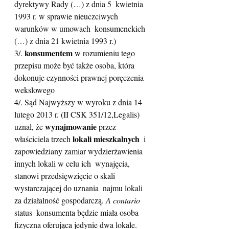
dyrektywy Rady (…) z dnia 5  kwietnia 
1993 r. w sprawie nieuczciwych 
warunków w umowach  konsumenckich 
(…) z dnia 21 kwietnia 1993 r.)
konsumentem
3/. 
 w rozumieniu tego 
przepisu może być także osoba, która 
dokonuje czynności prawnej poręczenia 
wekslowego
4/. Sąd Najwyższy w wyroku z dnia 14 
lutego 2013 r. (II CSK 351/12,Legalis) 
wynajmowanie
uznał, że 
 przez 
lokali mieszkalnych
właściciela trzech 
  i 
zapowiedziany zamiar wydzierżawienia 
innych lokali w celu ich  wynajęcia, 
stanowi przedsięwzięcie o skali 
wystarczającej do uznania  najmu lokali 
za działalność gospodarczą. 
A contario
status  konsumenta będzie miała osoba 
fizyczna oferująca jedynie dwa lokale.  