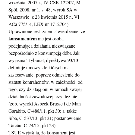
września  2007 r., IV CSK 122/07, M. 
Spół. 2008, nr 1, s. 48, wyrok SA w 
Warszawie  z 28 kwietnia 2015 r., VI 
ACa 775/14, LEX nr 1712704). 
Uprawnione jest  zatem stwierdzenie, że 
konsumentem
 nie jest osoba  
podejmująca działania niezwiązane 
bezpośrednio z konsumpcją dóbr. Jak  
wyjaśnia Trybunał, dyrektywa 93/13 
definiuje umowy, do których ma  
zastosowanie, poprzez odniesienie do 
statusu kontrahentów, w zależności  od 
tego, czy działają oni w ramach swojej 
działalności zawodowej, czy  też nie 
(zob. wyroki Asbeek Brusse i de Man 
Garabito, C-488/11, pkt 30; a  także 
Šiba, C-537/13, pkt 21; postanowienie 
Tarcău, C-74/15, pkt 23).
TSUE wyjaśnia, że konsument jest 