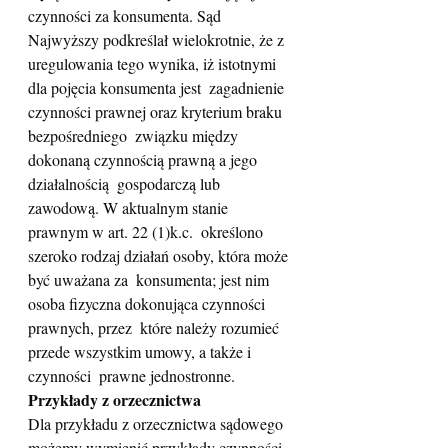
czynności za konsumenta. Sąd 
Najwyższy podkreślał wielokrotnie, że z  
uregulowania tego wynika, iż istotnymi 
dla pojęcia konsumenta jest  zagadnienie 
czynności prawnej oraz kryterium braku 
bezpośredniego  związku między 
dokonaną czynnością prawną a jego 
działalnością  gospodarczą lub 
zawodową. W aktualnym stanie 
prawnym w art. 22 (1)k.c.  określono 
szeroko rodzaj działań osoby, która może 
być uważana za  konsumenta; jest nim 
osoba fizyczna dokonująca czynności 
prawnych, przez  które należy rozumieć 
przede wszystkim umowy, a także i 
czynności  prawne jednostronne.
Przykłady z orzecznictwa
Dla przykładu z orzecznictwa sądowego 
możemy wymienić przykłady czynności 