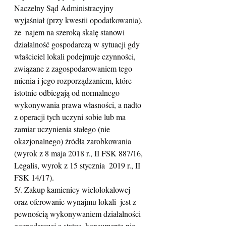
Naczelny Sąd Administracyjny 
wyjaśniał (przy kwestii opodatkowania), 
że  najem na szeroką skalę stanowi 
działalność gospodarczą w sytuacji gdy  
właściciel lokali podejmuje czynności, 
związane z zagospodarowaniem tego  
mienia i jego rozporządzaniem, które 
istotnie odbiegają od normalnego  
wykonywania prawa własności, a nadto 
z operacji tych uczyni sobie lub ma  
zamiar uczynienia stałego (nie 
okazjonalnego) źródła zarobkowania  
(wyrok z 8 maja 2018 r., II FSK 887/16, 
Legalis, wyrok z 15 stycznia  2019 r., II 
FSK 14/17).
5/. Zakup kamienicy wielolokalowej 
oraz oferowanie wynajmu lokali  jest z 
pewnością wykonywaniem działalności 
gospodarczej a status  konsumenta nie 