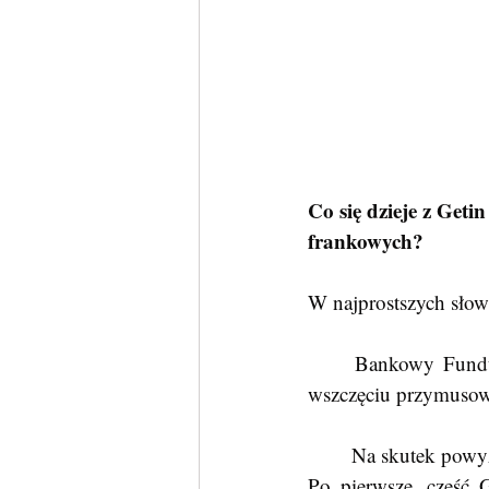
Co się dzieje z Get
frankowych?
W najprostszych słow
	Bankowy Fundusz Gwarancyjny (BFG)  wydał w dniu 29 września 2022 r. decyzję o 
wszczęciu przymusow
	Na skutek powyż
Po pierwsze, część 