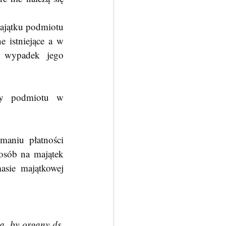
majątku podmiotu 
 istniejące a w 
 wypadek jego 
aniu płatności 
osób na majątek 
sie majątkowej 
, by organy ds. 