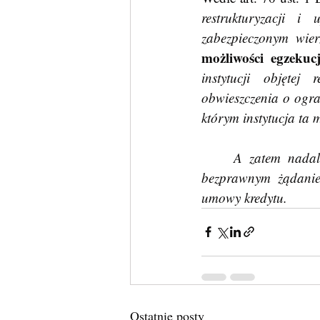
restrukturyzacji i
możliwości egzekucj
instytucji objętej
obwieszczenia o ogra
którym instytucja ta
	A zatem nadal sądy winny uwzględniać żądania zabezpieczenia frankowiczów, przed 
bezprawnym żądanie
umowy kredytu.
Ostatnie posty