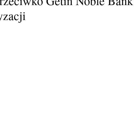
przeciwko Getin Noble Ban
yzacji