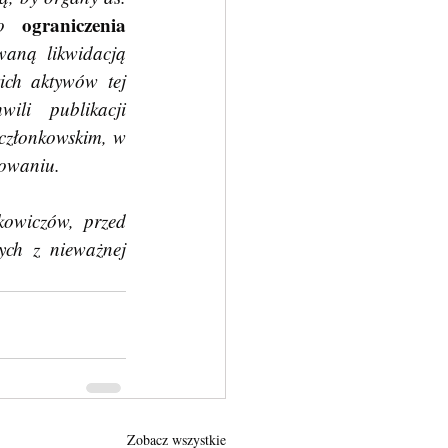
ograniczenia
do 
zabezpieczonym wierzycielom instytucji objętej restrukturyzacją i uporządkowaną likwidacją 
ich aktywów tej 
ili publikacji 
członkowskim, w 
kowaniu.
ch z nieważnej 
Zobacz wszystkie