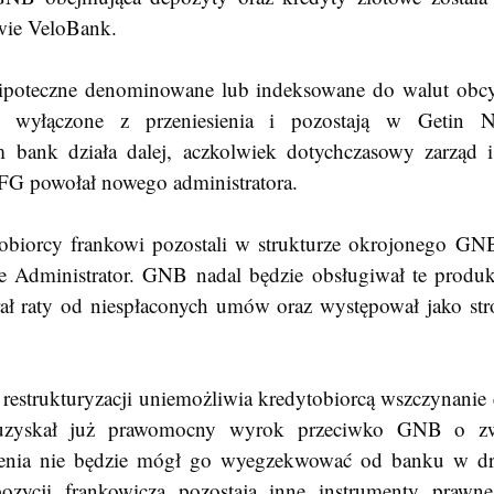
wie VeloBank.
hipoteczne denominowane lub indeksowane do walut obc
 wyłączone z przeniesienia i pozostają w Getin 
am bank działa dalej, aczkolwiek dotychczasowy zarząd i
FG powołał nowego administratora.
e Administrator. GNB nadal będzie obsługiwał te produkty
rał raty od niespłaconych umów oraz występował jako str
a uzyskał już prawomocny wyrok przeciwko GNB o zwr
zenia nie będzie mógł go wyegzekwować od banku w dr
zycji frankowicza pozostają inne instrumenty prawne