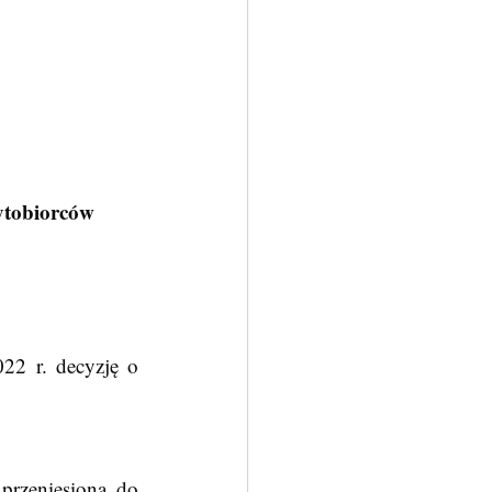
ytobiorców 
rzeniesiona do 