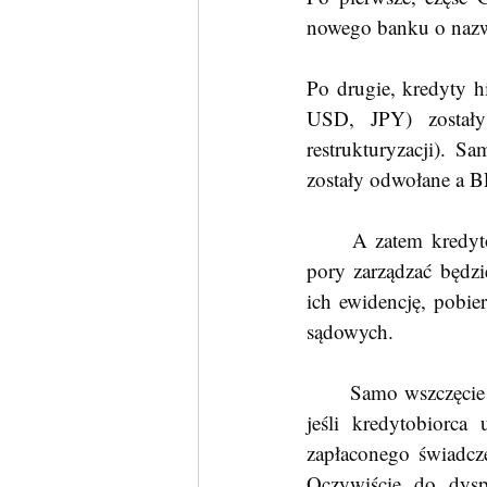
nowego banku o naz
Po drugie, kredyty 
USD, JPY) zostały
restrukturyzacji). S
zostały odwołane a B
	A zatem kredytobiorcy frankowi pozostali w strukturze okrojonego GNB, którym od tej 
pory zarządzać będzi
ich ewidencję, pobie
sądowych.
	Samo wszczęcie restrukturyzacji uniemożliwia kredytobiorcą wszczynanie egzekucji. Czyli, 
jeśli kredytobiorc
zapłaconego świadc
Oczywiście do dyspo