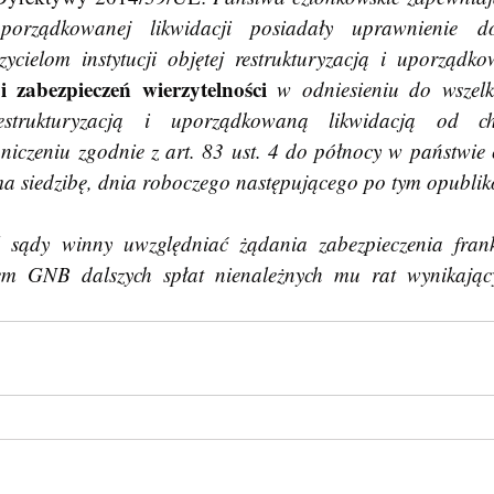
 uporządkowanej likwidacji posiadały uprawnienie 
i zabezpieczeń wierzytelności
 w odniesieniu do wszelk
 restrukturyzacją i uporządkowaną likwidacją od chw
niczeniu zgodnie z art. 83 ust. 4 do północy w państwie 
 ma siedzibę, dnia roboczego następującego po tym opubli
m GNB dalszych spłat nienależnych mu rat wynikający