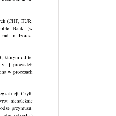
ych (CHF, EUR, 
Noble Bank (w 
 rada nadzorcza 
, tj. prowadził 
ona w procesach 
ot nienależnie 
odze przymusu. 
, aby odzyskać 