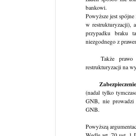
bankowi. 
Powyższe jest spójne 
w restrukturyzacji),
przypadku braku t
niezgodnego z praw
	Także prawo UE nie daje żadnej podstawy prawnej do ochrony podmiotu w 
restrukturyzacji na w
Zabezpieczeni
(nadal tylko tymcza
GNB, nie prowadzi 
GNB.
Powyższą argumentac
Wedle art. 70 ust. 