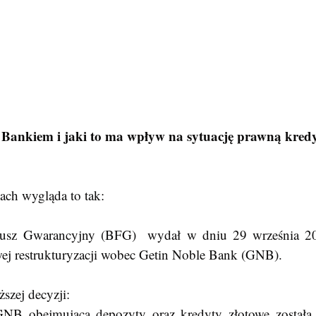
in Bankiem i jaki to ma wpływ na sytuację prawną kred
ach wygląda to tak:
ej restrukturyzacji wobec Getin Noble Bank (GNB).
szej decyzji:
GNB obejmująca depozyty oraz kredyty złotowe została p