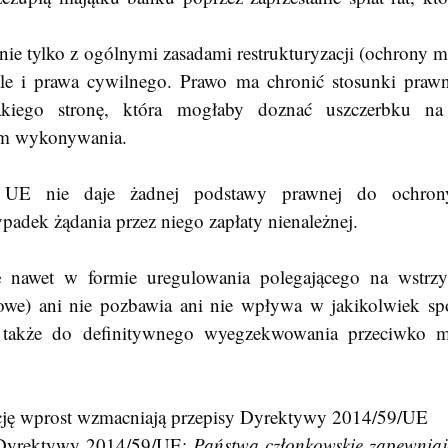
nie tylko z ogólnymi zasadami restrukturyzacji (ochrony 
 ale i prawa cywilnego. Prawo ma chronić stosunki prawne
akiego stronę, która mogłaby doznać uszczerbku na
em wykonywania.
ypadek żądania przez niego zapłaty nienależnej. 
e
 nawet w formie uregulowania polegającego na wstrzym
sowe) ani nie pozbawia ani nie wpływa w jakikolwiek sp
także do definitywnego wyegzekwowania przeciwko ma
ję wprost wzmacniają przepisy Dyrektywy 2014/59/UE
1 Dyrektywy 2014/59/UE: 
Państwa członkowskie zapewniają