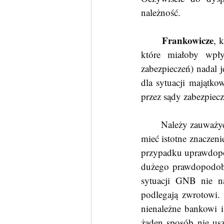
należność. 
Frankowicze
, 
które miałoby wpły
zabezpieczeń) nadal 
dla sytuacji majątkow
przez sądy zabezpiecz
	Należy zauważyć, iż nie każde zabezpieczenie będzie miało wpływ na majątek GNB a może 
mieć istotne znaczeni
przypadku uprawdopod
dużego prawdopodobie
sytuacji GNB nie n
podlegają zwrotowi. 
nienależne bankowi 
żaden sposób nie uszc