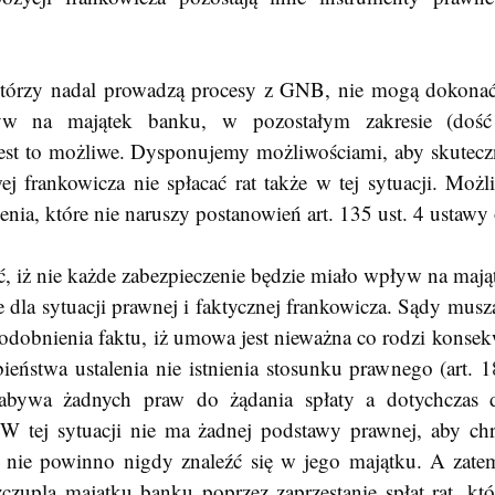
którzy nadal prowadzą procesy z GNB, nie mogą dokonać 
w na majątek banku, w pozostałym zakresie (dość s
jest to możliwe. Dysponujemy możliwościami, aby skuteczni
ej frankowicza nie spłacać rat także w tej sytuacji. Możl
enia, które nie naruszy postanowień art. 135 ust. 4 ustaw
e dla sytuacji prawnej i faktycznej frankowicza. Sądy musz
obnienia faktu, iż umowa jest nieważna co rodzi konsekw
ństwa ustalenia nie istnienia stosunku prawnego (art. 18
abywa żadnych praw do żądania spłaty a dotychczas d
W tej sytuacji nie ma żadnej podstawy prawnej, aby chro
i nie powinno nigdy znaleźć się w jego majątku. A zate
zuplą majątku banku poprzez zaprzestanie spłat rat, któr