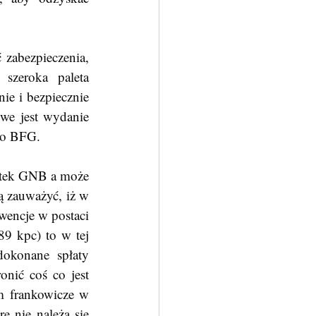
zabezpieczenia, 
zeroka paleta 
e i bezpiecznie 
iwe jest wydanie 
y o BFG.
ą zauważyć, iż w 
encje w postaci 
9 kpc) to w tej 
okonane spłaty 
nić coś co jest 
m frankowicze w 
e nie należą się 